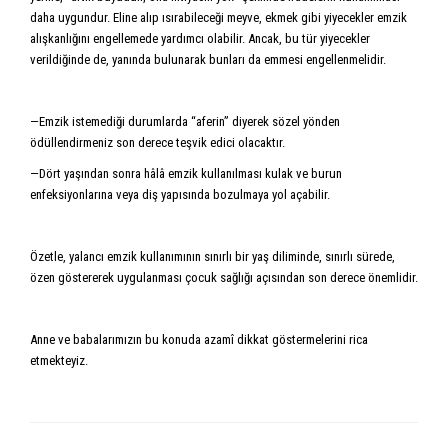
daha uygundur. Eline alıp ısırabileceği meyve, ekmek gibi yiyecekler emzik
alışkanlığını engellemede yardımcı olabilir. Ancak, bu tür yiyecekler
verildiğinde de, yanında bulunarak bunları da emmesi engellenmelidir.
—Emzik istemediği durumlarda “aferin” diyerek sözel yönden
ödüllendirmeniz son derece teşvik edici olacaktır.
—Dört yaşından sonra hâlâ emzik kullanılması kulak ve burun
enfeksiyonlarına veya diş yapısında bozulmaya yol açabilir.
Özetle, yalancı emzik kullanımının sınırlı bir yaş diliminde, sınırlı sürede,
özen göstererek uygulanması çocuk sağlığı açısından son derece önemlidir.
Anne ve babalarımızın bu konuda azamî dikkat göstermelerini rica
etmekteyiz.