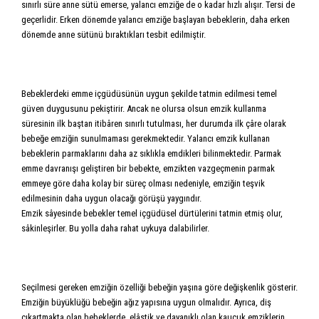
sınırlı süre anne sütü emerse, yalancı emziğe de o kadar hızlı alışır. Tersi de
geçerlidir. Erken dönemde yalancı emziğe başlayan bebeklerin, daha erken
dönemde anne sütünü bıraktıkları tesbit edilmiştir.
Bebeklerdeki emme içgüdüsünün uygun şekilde tatmin edilmesi temel
güven duygusunu pekiştirir. Ancak ne olursa olsun emzik kullanma
süresinin ilk baştan itibâren sınırlı tutulması, her durumda ilk çâre olarak
bebeğe emziğin sunulmaması gerekmektedir. Yalancı emzik kullanan
bebeklerin parmaklarını daha az sıklıkla emdikleri bilinmektedir. Parmak
emme davranışı geliştiren bir bebekte, emzikten vazgeçmenin parmak
emmeye göre daha kolay bir süreç olması nedeniyle, emziğin teşvik
edilmesinin daha uygun olacağı görüşü yaygındır.
Emzik sâyesinde bebekler temel içgüdüsel dürtülerini tatmin etmiş olur,
sâkinleşirler. Bu yolla daha rahat uykuya dalabilirler.
Seçilmesi gereken emziğin özelliği bebeğin yaşına göre değişkenlik gösterir.
Emziğin büyüklüğü bebeğin ağız yapısına uygun olmalıdır. Ayrıca, diş
çıkartmakta olan bebeklerde, elâstik ve dayanıklı olan kauçuk emziklerin