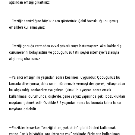
ağzından emziği çıkartınız;
—Emziğin temizliğine büyük özen gösteriniz. Şekil bozukluğu oluşmuş
emzikleri kullanmayınız;
—Emziği çocuğa vermeden evvel şekerli suya batırmayınız. Aksi hâlde diş
çürümelerini kolaylaştırır ve çocuğunuzu tatlı şeyler istemeye fazlasıyla
alıştırmış olursunuz.
—Yalancı emziğin iki yaşından sonra kesilmesi uygundur. Çocuğunuz bu
konuda direniyorsa, daha sınırlı süre emzik vermeyi deneyerek, zıtlaşmadan
bu alışkanlığı sonlandırmaya çalışın. Çünkü bu yaştan sonra emzik
kullanılması durumunda, dişlerde, çene ve yüz yapısında şekil bozuklukları
meydana gelmektedir. Özelikle 3.5 yaşından sonra bu konuda kalıcı hasar
meydana gelebilir.
—Emzikten keserken “emziği attım, yok ettim” gibi ifâdeleri kullanmak
yerine, “artık büyüdün, ona ihtiyacın yok” şeklinde ifâdelerin kullanılması