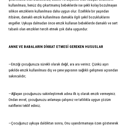
kullanılması, henüz diş çıkartmamış bebeklerde ise şekli kolay bozulmayan
silikon emziklerin kullanılması daha uygun olur. Özellikle bir yaşından
itibâren, damaklı emzik kullanılması damakla ilgili şekil bozukluklarını
engeller. Uykuya dalmadan önce emzik kullanan bebeklerde damaklı ve sert
tabanlı olan emzikleri tercih etmek çok daha uygundur.
ANNE VE BABALARIN DİKKAT ETMESİ GEREKEN HUSUSLAR
—Emziği çocuğunuza sürekli olarak değil, ara ara veriniz. Çünkü aşırı
şekilde emzik kullanılması diş ve çene yapısının sağlıklı gelişmesi açısından
sakıncalıdır;
—Ağlayan çocuğunuzu sakinleştirmek adına ilk iş olarak emzik vermeyiniz.
Ondan evvel, çocuğunuzu anlamaya çalışınız ve tatlılıkla uygun çözüm
natiflerini teklif ediniz;
—Çocuğunuz uykuya daldıktan sonra, Onu uyandırmamaya özen göstererek