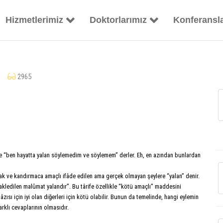
Hizmetlerimiz
Doktorlarımız
Konferansl
mba
2965
lde “ben hayatta yalan söylemedim ve söylemem” derler. Eh, en azından bunlardan
olarak ve kandırmaca amaçlı ifâde edilen ama gerçek olmayan şeylere “yalan” denir.
nakledilen malûmat yalandır”. Bu târife özellikle “kötü amaçlı” maddesini
ısı için iyi olan diğerleri için kötü olabilir. Bunun da temelinde, hangi eylemin
klı cevaplarının olmasıdır.