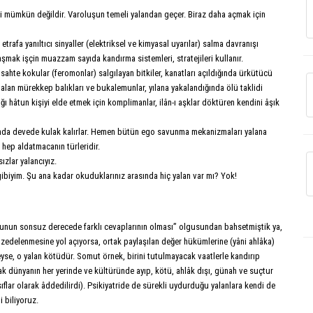
 mümkün değildir. Varoluşun temeli yalandan geçer. Biraz daha açmak için
trafa yanıltıcı sinyaller (elektriksel ve kimyasal uyarılar) salma davranışı
aşmak işçin muazzam sayıda kandırma sistemleri, stratejileri kullanır.
n sahte kokular (feromonlar) salgılayan bitkiler, kanatları açıldığında ürkütücü
alan mürekkep balıkları ve bukalemunlar, yılana yakalandığında ölü taklidi
ığı hâtun kişiyi elde etmek için komplimanlar, ilân-ı aşklar döktüren kendini âşık
ında devede kulak kalırlar. Hemen bütün ego savunma mekanizmaları yalana
 hep aldatmacanın türleridir.
ızlar yalancıyız.
biyim. Şu ana kadar okuduklarınız arasında hiç yalan var mı? Yok!
usunun sonsuz derecede farklı cevaplarının olması” olgusundan bahsetmiştik ya,
e zedelenmesine yol açıyorsa, ortak paylaşılan değer hükümlerine (yâni ahlâka)
yse, o yalan kötüdür. Somut örnek, birini tutulmayacak vaatlerle kandırıp
ak dünyanın her yerinde ve kültüründe ayıp, kötü, ahlâk dışı, günah ve suçtur
ıflar olarak âddedilirdi). Psikiyatride de sürekli uydurduğu yalanlara kendi de
i biliyoruz.