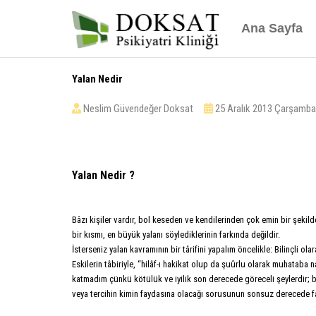
Ana Sayfa
Yalan Nedir
Neslim Güvendeğer Doksat
25 Aralık 2013 Çarşa
Yalan Nedir ?
Bâzı kişiler vardır, bol keseden ve kendilerinden çok emin bir şeki
bir kısmı, en büyük yalanı söylediklerinin farkında değildir.
İsterseniz yalan kavramının bir târifini yapalım öncelikle: Bilinçli 
Eskilerin tâbiriyle, “hilâf-ı hakikat olup da şuûrlu olarak muhataba 
katmadım çünkü kötülük ve iyilik son derecede göreceli şeylerdir; bâz
veya tercihin kimin faydasına olacağı sorusunun sonsuz derecede far