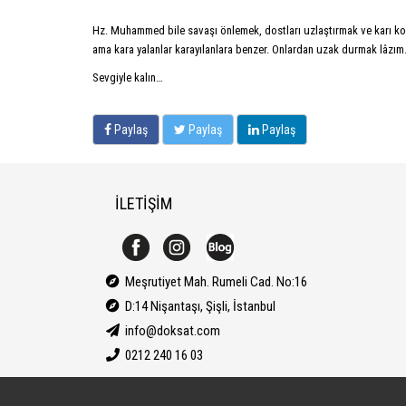
Hz. Muhammed bile savaşı önlemek, dostları uzlaştırmak ve karı koca
ama kara yalanlar karayılanlara benzer. Onlardan uzak durmak lâzım
Sevgiyle kalın…
Paylaş
Paylaş
Paylaş
İLETİŞİM
Meşrutiyet Mah. Rumeli Cad. No:16
D:14 Nişantaşı, Şişli, İstanbul
info@doksat.com
0212 240 16 03