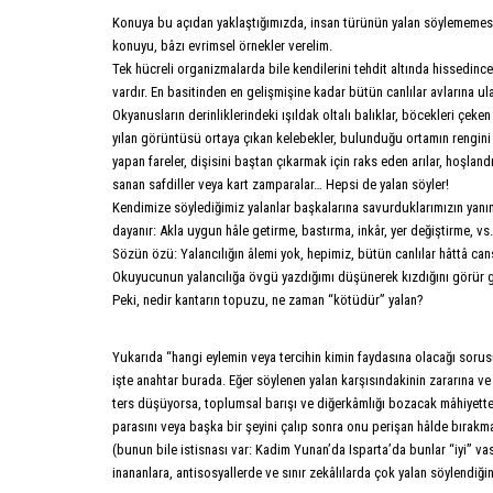
Konuya bu açıdan yaklaştığımızda, insan türünün yalan söylememesi
konuyu, bâzı evrimsel örnekler verelim.
Tek hücreli organizmalarda bile kendilerini tehdit altında hissedince e
vardır. En basitinden en gelişmişine kadar bütün canlılar avlarına ul
Okyanusların derinliklerindeki ışıldak oltalı balıklar, böcekleri çeke
yılan görüntüsü ortaya çıkan kelebekler, bulunduğu ortamın rengini 
yapan fareler, dişisini baştan çıkarmak için raks eden arılar, hoşland
sanan safdiller veya kart zamparalar… Hepsi de yalan söyler!
Kendimize söylediğimiz yalanlar başkalarına savurduklarımızın yan
dayanır: Akla uygun hâle getirme, bastırma, inkâr, yer değiştirme, vs.
Sözün özü: Yalancılığın âlemi yok, hepimiz, bütün canlılar hâttâ cans
Okuyucunun yalancılığa övgü yazdığımı düşünerek kızdığını görür gi
Peki, nedir kantarın topuzu, ne zaman “kötüdür” yalan?
Yukarıda “hangi eylemin veya tercihin kimin faydasına olacağı sor
işte anahtar burada. Eğer söylenen yalan karşısındakinin zararına v
ters düşüyorsa, toplumsal barışı ve diğerkâmlığı bozacak mâhiyette
parasını veya başka bir şeyini çalıp sonra onu perişan hâlde bırakm
(bunun bile istisnası var: Kadim Yunan’da Isparta’da bunlar “iyi” vas
inananlara, antisosyallerde ve sınır zekâlılarda çok yalan söylendiğin