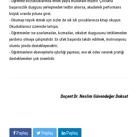
- Öğrenme Bozukluklarında erken yaşta müdahale esastır. Çocukta
başarısızlık duygusu yerleşmeden tedbir alınırsa, akademik per­formans
büyük oranda yoluna girer;
- Okumayı teşvik etmek için sizler de sık sık çocuklarınıza kitap okuyun.
Okuduklarınız üzerinde tartışın;
- Öğretmenler ise azarlamadan, kızmadan, rekabet duygusunu tetiklemeden
yardımcı olmaya çalışmalıdır. En ufak başarıda takdir edilmek, motivasyonu
olumlu yönde destekleyecektir;
- Öğretmenlerin ebeveynlerle işbirliği yapması, eve ek ödev vererek pratiği
desteklemeleri çok önemlidir.
Doçent Dr. Neslim Güvendeğer Doksat
Paylaş
Paylaş
Paylaş