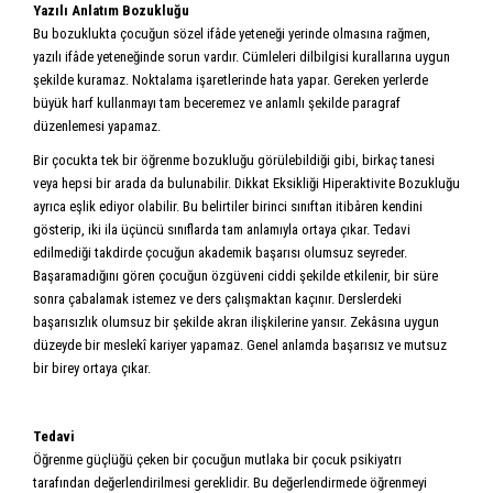
Yazılı Anlatım Bozukluğu
Bu bozuklukta çocuğun sözel ifâde yeteneği yerinde olmasına rağmen,
yazılı ifâde yeteneğinde sorun vardır. Cümleleri dilbilgisi kurallarına uygun
şekilde kuramaz. Noktalama işaretlerinde hata yapar. Gereken yerlerde
büyük harf kullanmayı tam beceremez ve anlamlı şekilde paragraf
düzenlemesi yapamaz.
Bir çocukta tek bir öğrenme bozukluğu görülebildiği gibi, birkaç tanesi
veya hepsi bir arada da bulunabilir. Dikkat Eksikliği Hiperaktivite Bozukluğu
ayrıca eşlik ediyor olabilir. Bu belirtiler birinci sınıftan itibâren kendini
gösterip, iki ila üçüncü sınıflarda tam anlamıyla ortaya çıkar. Tedavi
edilmediği takdirde çocuğun akademik başarısı olumsuz seyreder.
Başaramadığını gören çocuğun özgüveni ciddi şekilde etkilenir, bir süre
sonra çabalamak istemez ve ders çalışmaktan kaçınır. Derslerdeki
başarısızlık olumsuz bir şekilde akran ilişkilerine yansır. Zekâsına uygun
düzeyde bir meslekî kariyer yapamaz. Genel anlamda başarısız ve mutsuz
bir birey ortaya çıkar.
Tedavi
Öğrenme güçlüğü çeken bir çocuğun mutlaka bir çocuk psikiyatrı
tarafından değerlendirilmesi gereklidir. Bu değerlendirmede öğrenmeyi