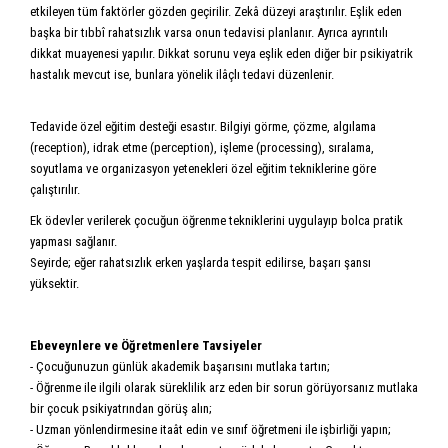
etkileyen tüm faktörler gözden geçirilir. Zekâ düzeyi araştırılır. Eşlik eden
başka bir tıbbî rahatsızlık varsa onun tedavisi planlanır. Ayrıca ayrıntılı
dikkat muayenesi yapılır. Dikkat sorunu veya eşlik eden diğer bir psikiyatrik
hastalık mevcut ise, bunlara yönelik ilâçlı tedavi düzenlenir.
Tedavide özel eğitim desteği esastır. Bilgiyi görme, çözme, algılama
(reception), idrak etme (perception), işleme (processing), sıra­lama,
soyutlama ve organizasyon yetenekleri özel eğitim tekniklerine göre
çalıştırılır.
Ek ödevler verilerek çocuğun öğrenme tekniklerini uygulayıp bolca pratik
yapması sağlanır.
Seyirde; eğer rahatsızlık erken yaşlarda tespit edilirse, başarı şansı
yüksektir.
Ebeveynlere ve Öğretmenlere Tavsiyeler
- Çocuğunuzun günlük akademik başarısını mutlaka tartın;
- Öğrenme ile ilgili olarak süreklilik arz eden bir sorun görüyorsanız mutlaka
bir çocuk psikiyatrından görüş alın;
- Uzman yönlendirmesine itaât edin ve sınıf öğretmeni ile işbirliği yapın;