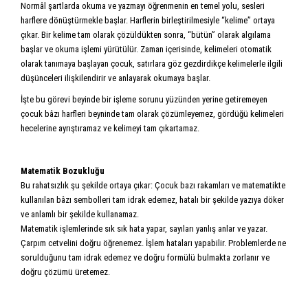
Normâl şartlarda okuma ve yazmayı öğrenmenin en temel yolu, sesleri
harflere dönüştürmekle başlar. Harflerin birleştirilmesiyle “kelime” ortaya
çıkar. Bir kelime tam olarak çözüldükten sonra, “bütün” olarak algılama
başlar ve okuma işlemi yürütülür. Zaman içeri­sinde, kelimeleri otomatik
olarak tanımaya başlayan çocuk, satırlara göz gezdirdikçe kelimelerle ilgili
düşünceleri ilişkilendirir ve anlayarak okumaya başlar.
İşte bu görevi beyinde bir işleme sorunu yüzünden yerine getiremeyen
çocuk bâzı harfleri beyninde tam olarak çözümleyemez, gördüğü kelimeleri
hecelerine ayrıştıramaz ve kelimeyi tam çıkartamaz.
Matematik Bozukluğu
Bu rahatsızlık şu şekilde ortaya çıkar: Çocuk bazı rakamları ve matematikte
kullanılan bâzı sembolleri tam idrak edemez, hatalı bir şekilde yazıya döker
ve anlamlı bir şekilde kullanamaz.
Matematik işlemlerinde sık sık hata yapar, sayıları yanlış anlar ve yazar.
Çarpım cetvelini doğru öğrenemez. İşlem hataları yapabilir. Problemlerde ne
sorulduğunu tam idrak edemez ve doğru formülü bulmakta zorlanır ve
doğru çözümü üretemez.