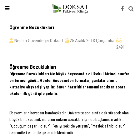
Öğrenme Bozuklukları
Neslim Güvendeğer Doksat
25 Aralık 2013 Çarşamba
2491
Öğrenme Bozuklukları
Öğrenme Bozuklukları Ne büyük heyecandır o ilkokul birinci sınıfın
en birinci günü… Günler öncesinden formalar, çantalar alınır,
kırtasiye alışverişi yapılır, bütün hazırlıklar tamamlandıktan sonra
okulun ilk günü iple çekilir.
Ebeveynlerin heyecanı bambaşkadır. Üniversite son sınıfa dek sürecek olan
büyük bir akademik maraton onların çocukları için de baş­lamıştır artık…
“Çocuğum başarılı olsun”, “en iyi şekilde yetişsin”, “meslek sâhibi olsun”
temennileri en önde gelen dileklerdendir.