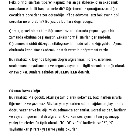
Peki, birinci sınıftan itibâren kapınızı her an çalabilecek olan akademik
sorunların en belli başlıları nelerdir? Öğretmeniniz çocuğunu­zun diğer
çocuklara göre daha zor öğrendiğini ifâde ediyorsa, sizi bekleyen tıbbî
sorunlar neler olabilir? Bu yazıda bunlara değineceğiz.
Çocuk, genel olarak tüm öğrenme bozukluklarında yaşına uygun bir
zamanda okuluna başlamıştır. Zekâsı normâl sınırlar içerisindedir.
Öğrenmesini ciddi düzeyde etkileyecek bir tıbbî rahatsızlığı yoktur. Ayrıca,
okulunda kendisine akademik destek veren bir öğretmeni vardır.
Bu rahatsızlık; beyinde bilginin doğru algılanması, idraki, işlenmesi,
sıralanması, soyutlanması ve organizasyonu ile ilgili sorunlara bağlı olarak
ortaya çıkar. Bunlara eskiden
DİSLEKSİLER
denirdi.
Okuma Bozukluğu
Bu rahatsızlıkta çocuk, okumayı tam olarak sökemez, bâzı harfleri ısrarla
öğrenemez ve yazamaz. Bâzıları yazı yazarken satıra sağdan başlayıp sola
doğru yazarlar ve bu eğilimi düzeltmekte zorlanırlar. Görsel açıdan, harflerin
ve sayıların şeerini hatalı algılarlar. Okurken ses ayrımını tam yapamayıp
yanlış hecelerler. En tipik olarak, “b”, “d” ve “p” harflerini ve “6″, “9″
sayılarını karıştırarak yazar ve yanlış okurlar.