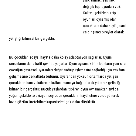
(saklambaç, sek sek,
değişik top oyunları vb).
Kaliteli şekilde bu tip
oyunları oynamış olan
çocukların daha keyifli, canlı
ve girişimci bireyler olarak
yetiştiği bilimsel bir gerçektir.
Bu çocuklar, sosyal hayata daha kolay adaptasyon sağlarlar. Uyum
sorunlarını daha hafif şekilde yaşarlar. Oyun oynamak tüm bunların yanı sıra,
çocuğun çevresel uyaranları değerlendirip işlemesini sağladığı için zekânın
gelişmesine de katkıda bulunur. Uyarandan yoksun ortamlarda yetişen
çocukların ham zekâlarının kullanılmamaya bağlı olarak yetersiz geliştiği
bilinen bir gerçektir. Küçük yaşlardan itibâren oyun oynamaktan ziyâde
yoğun şekilde televizyon seyreden çocukların hayâl etme ve düşünerek
hızla çözüm üretebilme kapasiteleri çok daha düşüktür.