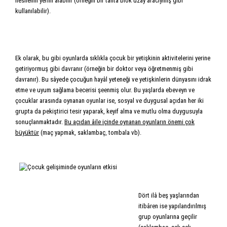
nesnenin yerini alabilir (örneğin bir tahta blok uzay aracıymış gibi
kullanılabilir).
Ek olarak, bu gibi oyunlarda sıklıkla çocuk bir yetişkinin aktivitelerini yerine
getiriyormuş gibi davranır (örneğin bir doktor veya öğretmenmiş gibi
davranır). Bu sâyede çocuğun hayâl yeteneği ve yetişkinlerin dünyasını idrak
etme ve uyum sağlama becerisi şeenmiş olur. Bu yaşlarda ebeveyn ve
çocuklar arasında oynanan oyunlar ise, sosyal ve duygusal açıdan her iki
grupta da pekiştirici tesir yaparak, keyif alma ve mutlu olma duygusuyla
sonuçlanmaktadır.
Bu açıdan âile içinde oynanan oyunların önemi çok
büyüktür
(maç yapmak, saklambaç, tombala vb).
Dört ilâ beş yaşlarından
itibâren ise yapılandırılmış
grup oyunlarına geçilir