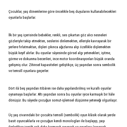
Çocuklar, yaş dönemlerine göre öncelikle beş duyularını kullanabilecekleri
oyunlarla başlarlar.
İlk bir yaş içerisinde bebekler, renkli, ses çıkartan göz alıcı nesneleri
gözleriyle takip etmekten, seslerini dinlemekten, elleriyle kavrayarak bir
yerlere fırlatmaktan, dişleri çıkınca ağızlarına alıp özellikle dişlemekten
büyük keyif alırlar. Bu oyunlar sâyesinde görsel algı yetenekleri, işitme,
görme ve dokunma becerileri, ince motor koordinasyonları büyük oranda
gelişmiş olur. Zihinsel kapasiteleri geliştikçe, üç yaşından sonra sembolik
ve temsilî oyunlara geçerler.
Dört ilâ beş yaşından itibâren ise daha yapılandırılmış ve kurallı oyunlar
oynamaya başlarlar. Altı yaşından sonra bu oyunlar iyice karmaşık bir hâle
dönüşür. Bu sâyede çocuğun somut-işlemsel düşünme yeteneği olgunlaşır.
Üç yaş civarındaki bir çocukta temsilî (sembolik) oyun klâsik olarak yerde
basit oyuncaklarla ve çocuğun kendi monologları ile başlayıp, yaşı
ilerledikçe içeriği çok daha karmaşık oyuncak ve oyunlara (oyuncak